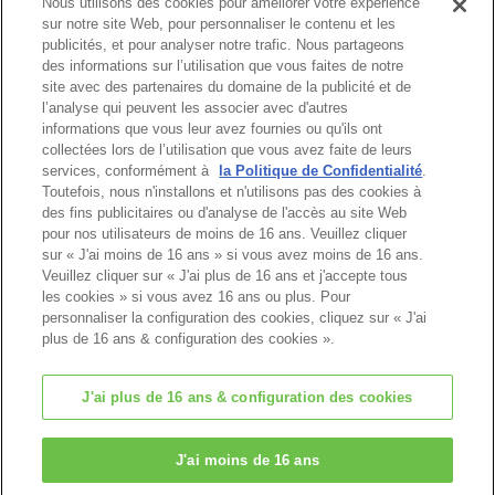
Nous utilisons des cookies pour améliorer votre expérience
partout, et à tout le monde !”
sur notre site Web, pour personnaliser le contenu et les
publicités, et pour analyser notre trafic. Nous partageons
Les enfants, très contents d’apprendre la
des informations sur l’utilisation que vous faites de notre
merveilleuse nouvelle engloutissent leurs
site avec des partenaires du domaine de la publicité et de
sandwiches.
l’analyse qui peuvent les associer avec d'autres
informations que vous leur avez fournies ou qu'ils ont
“Les hot-dogs sont encore meilleurs quand
collectées lors de l’utilisation que vous avez faite de leurs
on peut les manger sur la plage”
services, conformément à
la Politique de Confidentialité
.
dit la fille Lapin Chocolat heureuse.
Toutefois, nous n'installons et n'utilisons pas des cookies à
des fins publicitaires ou d'analyse de l'accès au site Web
pour nos utilisateurs de moins de 16 ans. Veuillez cliquer
Le père Ecureuil Roux est aussi très
sur « J'ai moins de 16 ans » si vous avez moins de 16 ans.
content, car il a donné le sourire à tous les
Veuillez cliquer sur « J'ai plus de 16 ans et j'accepte tous
enfants !
les cookies » si vous avez 16 ans ou plus. Pour
personnaliser la configuration des cookies, cliquez sur « J'ai
plus de 16 ans & configuration des cookies ».
FIN
NOTICE
J'ai plus de 16 ans & configuration des cookies
Page d'accueil
J'ai moins de 16 ans
Histoires