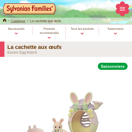
Home
Catalogue
La cachette aux œufs
Nouveautés
Produits
Tous les produits
Saisonniers
recommandés
La cachette aux œufs
Easter Egg Hutch
Saisonniers