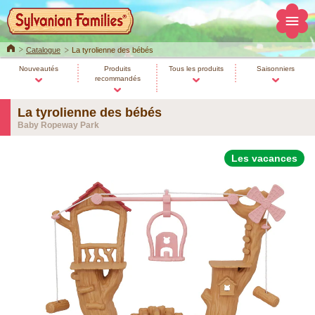
Home
Catalogue
La tyrolienne des bébés
Nouveautés
Produits
Tous les produits
Saisonniers
recommandés
La tyrolienne des bébés
Baby Ropeway Park
Les vacances