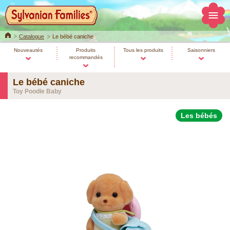
Home
Catalogue
Le bébé caniche
Nouveautés
Produits
Tous les produits
Saisonniers
recommandés
Le bébé caniche
Toy Poodle Baby
Les bébés