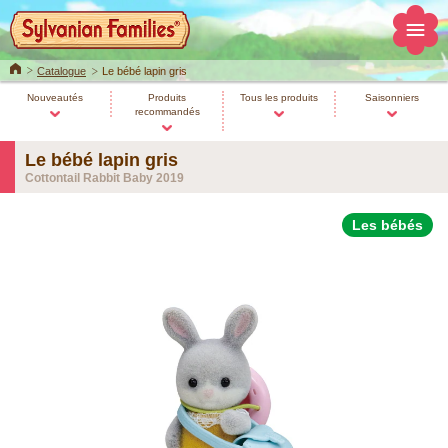
Home
Catalogue
Le bébé lapin gris
Nouveautés
Produits
Tous les produits
Saisonniers
recommandés
Le bébé lapin gris
Cottontail Rabbit Baby 2019
Les bébés