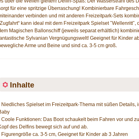
es über die Wellen gleiten! Delfin-Spaß: Der Wasserstrahl des 
sorgt für eine spritzige Überraschung! Kombinierbare Fahrgeschä
miteinander verbinden und mit anderen Freizeitpark-Sets kombin
„Zugfahrt“ kann ideal mit dem Freizeitpark Spielset "Wellenrit
dem Magischen Ballonschiff (jeweils separat erhältlich) kombini
fantastische Sylvanian Vergnügungswelt! Geeignet für Kinder a
bewegliche Arme und Beine und sind ca. 3-5 cm groß.
Inhalte
• Niedliches Spielset im Freizeitpark-Thema mit süßen Details,
Baby
• Coole Funktionen: Das Boot schaukelt beim Fahren vor und z
Kopf des Delfins bewegt sich auf und ab.
• Figurengröße ca. 3-5 cm, Geeignet für Kinder ab 3 Jahren