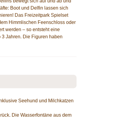
Delfins bewegt sich auf und ab und
fte: Boot und Delfin lassen sich
ieren! Das Freizeitpark Spielset
t", dem Himmlischen Feenschloss oder
ert werden – so entsteht eine
b 3 Jahren. Die Figuren haben
 inklusive Seehund und Milchkatzen
urück. Die Wasserfontäne aus dem