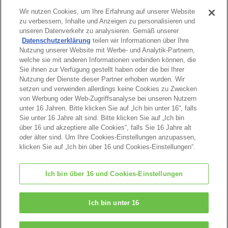
glaubt, es sich meist von selbst verwirklicht, das ist
Wir nutzen Cookies, um Ihre Erfahrung auf unserer Website
die Magie!", sagte ihre Mutter. "Bist du eigentlich
zu verbessern, Inhalte und Anzeigen zu personalisieren und
fertig geworden mit Aufräumen und Aussortieren?"
unseren Datenverkehr zu analysieren. Gemäß unserer
Oh nein! Das hatte Freya bei der ganzen
Datenschutzerklärung
teilen wir Informationen über Ihre
Nutzung unserer Website mit Werbe- und Analytik-Partnern,
Aufregung ganz vergessen.
welche sie mit anderen Informationen verbinden können, die
"Ich werde mir wünschen, dass mein Zimmer ganz
Sie ihnen zur Verfügung gestellt haben oder die bei Ihrer
schnell aufgeräumt ist und schreibe es in das
Nutzung der Dienste dieser Partner erhoben wurden. Wir
setzen und verwenden allerdings keine Cookies zu Zwecken
Buch!", lachte Freya.
von Werbung oder Web-Zugriffsanalyse bei unseren Nutzern
Freya hatte zwar ihr Zimmer nicht aufgeräumt,
unter 16 Jahren. Bitte klicken Sie auf „Ich bin unter 16“, falls
aber die letzten Tage waren einfach nur magisch.
Sie unter 16 Jahre alt sind. Bitte klicken Sie auf „Ich bin
über 16 und akzeptiere alle Cookies“, falls Sie 16 Jahre alt
Ende
oder älter sind. Um Ihre Cookies-Einstellungen anzupassen,
klicken Sie auf „Ich bin über 16 und Cookies-Einstellungen“.
Hinweis
Ich bin über 16 und Cookies-Einstellungen
Geschichten
Ich bin unter 16
STARTSEITE