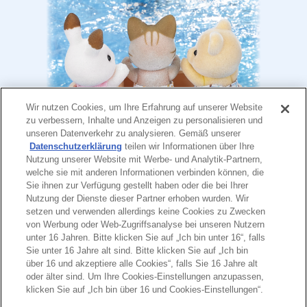
Wir nutzen Cookies, um Ihre Erfahrung auf unserer Website
zu verbessern, Inhalte und Anzeigen zu personalisieren und
“Er ist weg!” rufen sie.
unseren Datenverkehr zu analysieren. Gemäß unserer
Doch da bemerken sie Felsen im Meer und
Datenschutzerklärung
teilen wir Informationen über Ihre
Nutzung unserer Website mit Werbe- und Analytik-Partnern,
darin eine große Öffnung.
welche sie mit anderen Informationen verbinden können, die
“Da ist eine Höhle!” sagt Luna.
Sie ihnen zur Verfügung gestellt haben oder die bei Ihrer
“Ich bin gespannt, wohin sie führt” sagt Leo.
Nutzung der Dienste dieser Partner erhoben wurden. Wir
setzen und verwenden allerdings keine Cookies zu Zwecken
Als die Kinder in Richtung Höhle schauen,
von Werbung oder Web-Zugriffsanalyse bei unseren Nutzern
werden sie wieder neugierig.
unter 16 Jahren. Bitte klicken Sie auf „Ich bin unter 16“, falls
“Lasst uns die Höhle erkunden!” ruft Fips.
Sie unter 16 Jahre alt sind. Bitte klicken Sie auf „Ich bin
Und so beginnt das nächste Abenteuer.
über 16 und akzeptiere alle Cookies“, falls Sie 16 Jahre alt
oder älter sind. Um Ihre Cookies-Einstellungen anzupassen,
klicken Sie auf „Ich bin über 16 und Cookies-Einstellungen“.
Ende