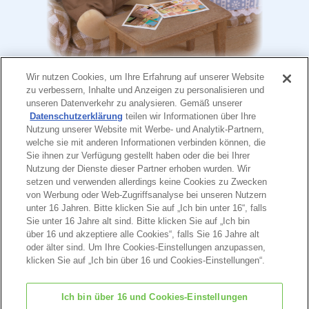
Wir nutzen Cookies, um Ihre Erfahrung auf unserer Website
Die ganze Familie war sehr beeindruckt von
zu verbessern, Inhalte und Anzeigen zu personalisieren und
den Fotos. Sie lachten über die Dinge, die
unseren Datenverkehr zu analysieren. Gemäß unserer
die Zwillinge fotografiert hatten.
Datenschutzerklärung
teilen wir Informationen über Ihre
Nutzung unserer Website mit Werbe- und Analytik-Partnern,
“Wie anders die Dinge aussehen von dort
welche sie mit anderen Informationen verbinden können, die
unten” sagte Ronja.
Sie ihnen zur Verfügung gestellt haben oder die bei Ihrer
“Sie haben mich beim Essen gesehen!”
Nutzung der Dienste dieser Partner erhoben wurden. Wir
sagte Woofy.
setzen und verwenden allerdings keine Cookies zu Zwecken
von Werbung oder Web-Zugriffsanalyse bei unseren Nutzern
“Ihr macht so lustige Sachen”, sagte der
unter 16 Jahren. Bitte klicken Sie auf „Ich bin unter 16“, falls
Rest der Familie zu Goldi und Poldi.
Sie unter 16 Jahre alt sind. Bitte klicken Sie auf „Ich bin
“Bleibt so wie ihr seid”
über 16 und akzeptiere alle Cookies“, falls Sie 16 Jahre alt
oder älter sind. Um Ihre Cookies-Einstellungen anzupassen,
klicken Sie auf „Ich bin über 16 und Cookies-Einstellungen“.
Ende
Hinweis
Ich bin über 16 und Cookies-Einstellungen